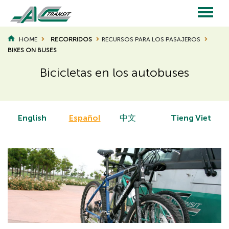
Skip
to
main
Main
content
HOME
RECORRIDOS
RECURSOS PARA LOS PASAJEROS
BREADCRUMB
BIKES ON BUSES
navigation
Bicicletas en los autobuses
English
Español
中文
Tieng Viet