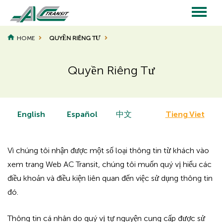
Skip
to
main
Main
content
HOME
QUYỀN RIÊNG TƯ
navigation
Quyền Riêng Tư
English
Español
中文
Tieng Viet
Vì chúng tôi nhận được một số loại thông tin từ khách vào
xem trang Web AC Transit, chúng tôi muốn quý vị hiểu các
điều khoản và điều kiện liên quan đến việc sử dụng thông tin
đó.
Thông tin cá nhân do quý vị tự nguyện cung cấp được sử